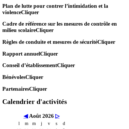
Plan de lutte pour contrer l’intimidation et la
violence
Cliquer
Cadre de référence sur les mesures de contrôle en
milieu scolaire
Cliquer
Règles de conduite et mesures de sécurité
Cliquer
Rapport annuel
Cliquer
Conseil d’établissement
Cliquer
Bénévoles
Cliquer
Partenaires
Cliquer
Calendrier d'activités
◀
Août 2026
▷
l
m
m
j
v
s
d