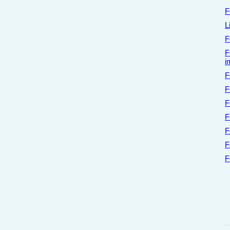
F
L
F
F
i
F
F
F
F
F
F
F