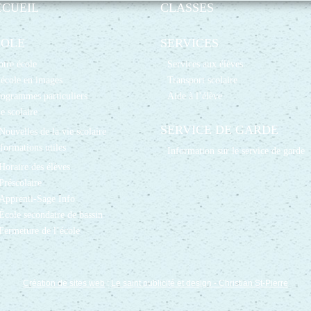
CCUEIL
CLASSES
COLE
SERVICES
tre école
Services aux élèves
école en images
Transport scolaire
ogrammes particuliers
Aide à l’élève
e scolaire
SERVICE DE GARDE
Nouvelles de la vie scolaire
formations utiles
Information sur le service de garde
Horaire des élèves
Préscolaire
Apprenti-Sage Info
École secondaire de bassin
Fermeture de l’école
Création de sites web
:
Le saint publicité et design
- Christian St-Pierre