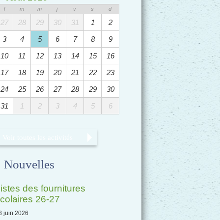
l
m
m
j
v
s
d
27
28
29
30
31
1
2
3
4
5
6
7
8
9
10
11
12
13
14
15
16
17
18
19
20
21
22
23
24
25
26
27
28
29
30
31
1
2
3
4
5
6
Voir toutes les activités
Nouvelles
istes des fournitures
colaires 26-27
3 juin 2026