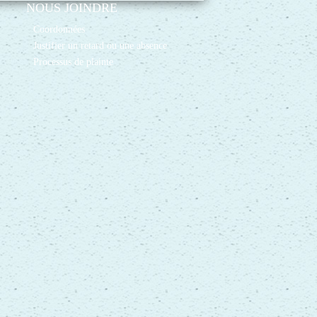
NOUS JOINDRE
Coordonnées
Justifier un retard ou une absence
Processus de plainte