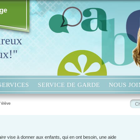
age
ureux
ux!"
SERVICES
SERVICE DE GARDE
NOUS JO
Rech
l’élève
:
aire
vise à donner aux enfants, qui en ont besoin, une aide