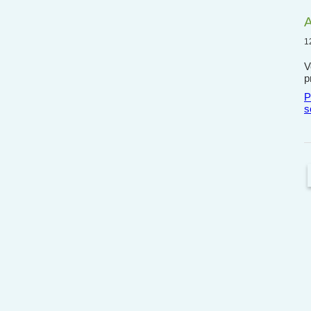
A
1
V
p
P
s