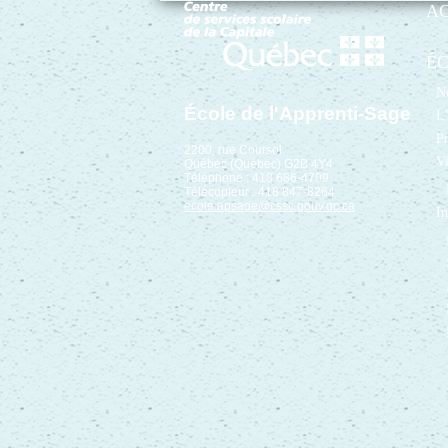
A
É
No
École de l'Apprenti-Sage
L’
Pr
2200, rue Coursol
Vi
Québec (Québec) G2B 4Y4
Téléphone : 418 686-4709
Télécopieur : 418 847-8264
ecole.apsage@cssc.gouv.qc.ca
In