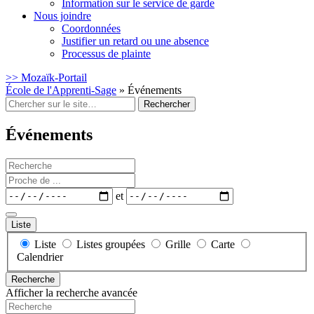
Information sur le service de garde
Nous joindre
Coordonnées
Justifier un retard ou une absence
Processus de plainte
>> Mozaïk-Portail
École de l'Apprenti-Sage
» Événements
Rechercher
:
Événements
Recherche
Proche
de
Dates
et
...
Liste
Type
Liste
Listes groupées
Grille
Carte
d’affichage
Calendrier
des
Recherche
résultats
Afficher la recherche avancée
de
Recherche
la