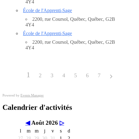
4Y4
École de l'Apprenti-Sage
2200, rue Coursol, Québec, Québec, G2B
4Y4
École de l'Apprenti-Sage
2200, rue Coursol, Québec, Québec, G2B
4Y4
1
2
3
4
5
6
7
Powered by
Events Manager
Calendrier d'activités
◀
Août 2026
▷
l
m
m
j
v
s
d
27
28
29
30
31
1
2