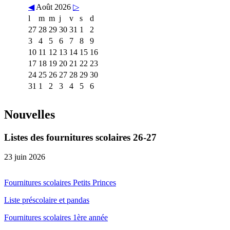
◀
Août 2026
▷
l
m
m
j
v
s
d
27
28
29
30
31
1
2
3
4
5
6
7
8
9
10
11
12
13
14
15
16
17
18
19
20
21
22
23
24
25
26
27
28
29
30
31
1
2
3
4
5
6
Nouvelles
Listes des fournitures scolaires 26-27
23 juin 2026
Fournitures scolaires Petits Princes
Liste préscolaire et pandas
Fournitures scolaires 1ère année