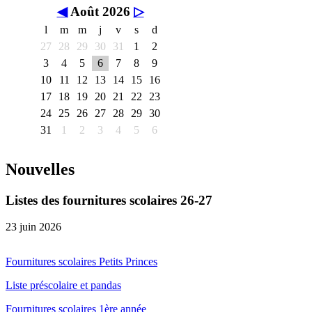
◀
Août 2026
▷
l
m
m
j
v
s
d
27
28
29
30
31
1
2
3
4
5
6
7
8
9
10
11
12
13
14
15
16
17
18
19
20
21
22
23
24
25
26
27
28
29
30
31
1
2
3
4
5
6
Nouvelles
Listes des fournitures scolaires 26-27
23 juin 2026
Fournitures scolaires Petits Princes
Liste préscolaire et pandas
Fournitures scolaires 1ère année