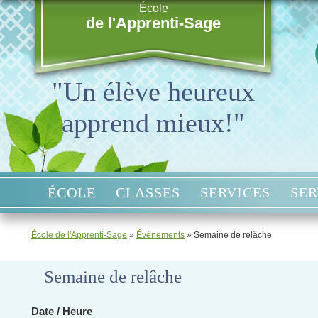
École
de l'Apprenti-Sage
"Un élève heureux
apprend mieux!"
ÉCOLE
CLASSES
SERVICES
SER
École de l'Apprenti-Sage
»
Évènements
»
Semaine de relâche
Semaine de relâche
Date / Heure