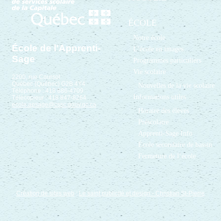
ÉCOLE
Notre école
École de l'Apprenti-
L’école en images
Sage
Programmes particuliers
Vie scolaire
2200, rue Coursol
Québec (Québec) G2B 4Y4
Nouvelles de la vie scolaire
Téléphone : 418 686-4709
Informations utiles
Télécopieur : 418 847-8264
ecole.apsage@cssc.gouv.qc.ca
Horaire des élèves
Préscolaire
Apprenti-Sage Info
École secondaire de bassin
Fermeture de l’école
Création de sites web
:
Le saint publicité et design
- Christian St-Pierre